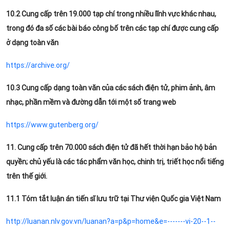
10.2 Cung cấp trên 19.000 tạp chí trong nhiều lĩnh vực khác nhau,
trong đó đa số các bài báo công bố trên các tạp chí được cung cấp
ở dạng toàn văn
https://archive.org/
10.3 Cung cấp dạng toàn văn của các sách điện tử, phim ảnh, âm
nhạc, phần mềm và đường dẫn tới một số trang web
https://www.gutenberg.org/
11. Cung cấp trên 70.000 sách điện tử đã hết thời hạn bảo hộ bản
quyền; chủ yếu là các tác phẩm văn học, chinh trị, triết học nổi tiếng
trên thế giới.
11.1 Tóm tắt luận án tiến sĩ lưu trữ tại Thư viện Quốc gia Việt Nam
http://luanan.nlv.gov.vn/luanan?a=p&p=home&e=-------vi-20--1--